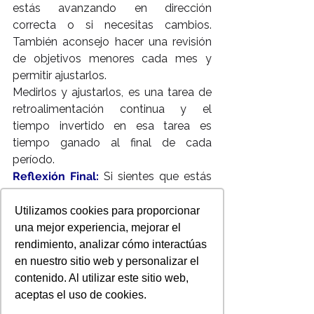
estás avanzando en dirección 
correcta o si necesitas cambios. 
También aconsejo hacer una revisión 
de objetivos menores cada mes y 
permitir ajustarlos.
Medirlos y ajustarlos, es una tarea de 
retroalimentación continua y el 
tiempo invertido en esa tarea es 
tiempo ganado al final de cada 
período.
Reflexión Final:
 Si sientes que estás 
haciendo “demasiado” en los medios 
sociales pero con pocos resultados, 
Utilizamos cookies para proporcionar
intenta optimizar tu plan de marketing 
una mejor experiencia, mejorar el
siguiendo estos consejos. Estoy más 
rendimiento, analizar cómo interactúas
que segura que cuando vayas directo 
en nuestro sitio web y personalizar el
a donde están tus leads/clientes, te 
contenido. Al utilizar este sitio web,
sorprenderás como vas obteniendo e 
aceptas el uso de cookies.
identificando las mejores tácticas que 