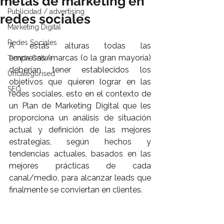
metas de marketing en
Publicidad / advertising
redes sociales
Marketing Digital
Redes Sociales
A estas alturas todas las 
empresas/marcas (o la gran mayoría) 
Tienda Online
deberían tener establecidos los 
Uncategorised
objetivos que quieren lograr en las 
SEO
redes sociales, esto en el contexto de 
un Plan de Marketing Digital que les 
proporciona un análisis de situación 
actual y definición de las mejores 
estrategias, según hechos y 
tendencias actuales, basados en las 
mejores prácticas de cada 
canal/medio, para alcanzar leads que 
finalmente se conviertan en clientes.