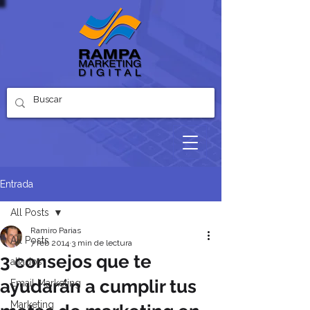
Entrada
All Posts
Ramiro Parias
All Posts
7 feb 2014
3 min de lectura
3 consejos que te
aliados
ayudarán a cumplir tus
Email Marketing
Marketing