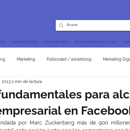
bia
Marketing Digital
Desarrollo Web
Posicionamiento en Google
Red
ing
Marketing
Publicidad / advertising
Marketing Digi
c 2013
2 min de lectura
SEO
fundamentales para al
 empresarial en Faceboo
fundada por Marc Zuckerberg más de 900 millone