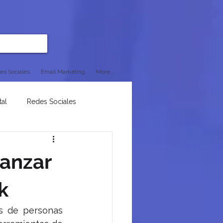
es Sociales
Email Marketing
More...
tal
Redes Sociales
canzar
k
s de personas 