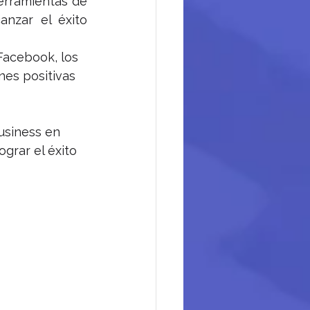
erramientas de 
nzar el éxito 
Facebook, los 
nes positivas 
usiness en 
grar el éxito 