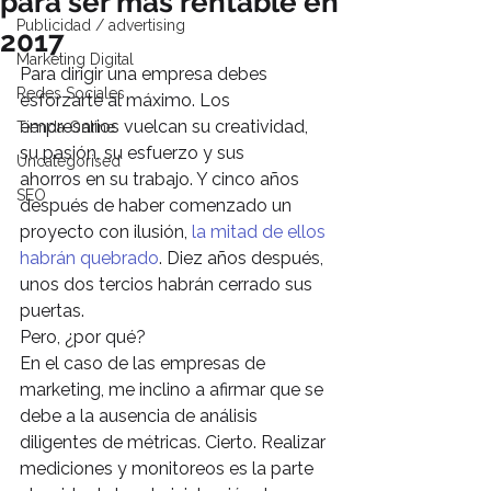
para ser más rentable en
Publicidad / advertising
2017
Marketing Digital
Para dirigir una empresa debes 
Redes Sociales
esforzarte al máximo. Los 
empresarios vuelcan su creatividad, 
Tienda Online
su pasión, su esfuerzo y sus 
Uncategorised
ahorros en su trabajo. Y cinco años 
SEO
después de haber comenzado un 
proyecto con ilusión, 
la mitad de ellos 
habrán quebrado
. Diez años después, 
unos dos tercios habrán cerrado sus 
puertas.
Pero, ¿por qué?
En el caso de las empresas de 
marketing, me inclino a afirmar que se 
debe a la ausencia de análisis 
diligentes de métricas. Cierto. Realizar 
mediciones y monitoreos es la parte 