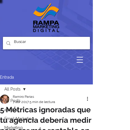
Entrada
All Posts
Ramiro Parias
All Posts
7 abr 2017
5 min de lectura
5 Métricas ignoradas que
aliados
tu agencia debería medir
Email Marketing
Marketing