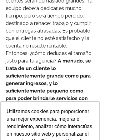
clientes serán demasiado grandes. Tu 
equipo deberá dedicarles mucho 
tiempo, pero será tiempo perdido, 
destinado a rehacer trabajo y cumplir 
con entregas atrasadas. Es probable 
que el cliente no esté satisfecho y la 
cuenta no resulte rentable.
Entonces, ¿cómo deduces el tamaño 
justo para tu agencia? 
A menudo, se 
trata de un cliente lo 
suficientemente grande como para 
generar ingresos, y lo 
suficientemente pequeño como 
para poder brindarle servicios con 
eficacia y lograr que esté 
Utilizamos cookies para proporcionar
satisfecho.
 Y generará un buen 
una mejor experiencia, mejorar el
margen de ganancias que lo 
rendimiento, analizar cómo interactúas
demuestra.
en nuestro sitio web y personalizar el
Por lo tanto, el objetivo es llevar a 