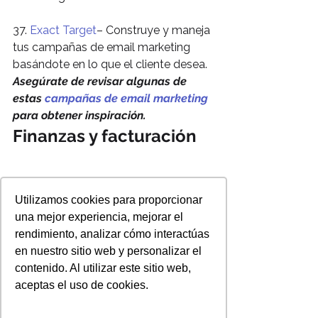
37. 
Exact Target
– Construye y maneja 
tus campañas de email marketing 
basándote en lo que el cliente desea.
Asegúrate de revisar algunas de 
estas 
campañas de email marketing
para obtener inspiración.
Finanzas y facturación
Utilizamos cookies para proporcionar
una mejor experiencia, mejorar el
rendimiento, analizar cómo interactúas
Seguramente en algún momento, 
en nuestro sitio web y personalizar el
todo 
emprendedor 
va a requerir 
contenido. Al utilizar este sitio web,
facturar a sus clientes. Esto puede 
aceptas el uso de cookies.
resultar todo un dolor de cabeza si no 
tienes los sistemas correctos en su 