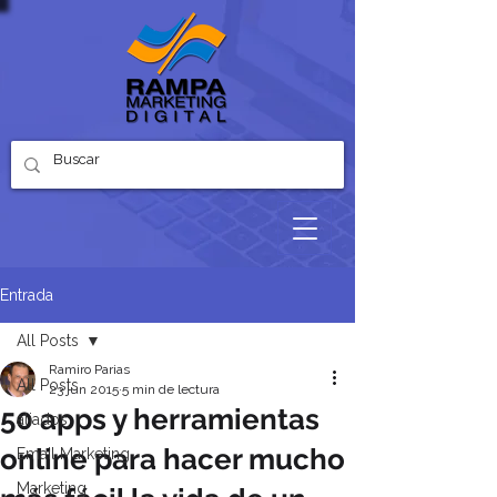
Entrada
All Posts
Ramiro Parias
All Posts
23 jun 2015
5 min de lectura
50 apps y herramientas
aliados
online para hacer mucho
Email Marketing
Marketing