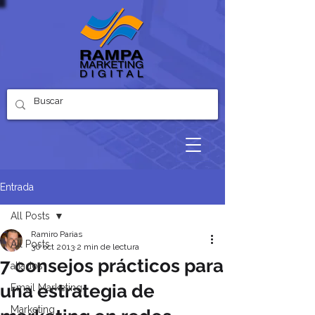
Entrada
All Posts
Ramiro Parias
All Posts
30 oct 2013
2 min de lectura
7 consejos prácticos para
aliados
una estrategia de
Email Marketing
Marketing