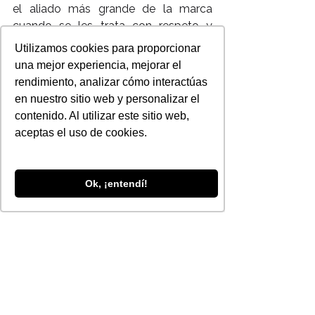
el aliado más grande de la marca 
cuando se les trata con respeto y 
buen servicio.
Utilizamos cookies para proporcionar
Autor : Daniel Vivanco
una mejor experiencia, mejorar el
Para nosotros es importante y muy 
rendimiento, analizar cómo interactúas
valiosa tu opinión sobre este blog !
en nuestro sitio web y personalizar el
Déjanos saber cual es y sabremos 
contenido. Al utilizar este sitio web,
como mejorar !
aceptas el uso de cookies.
Visitenos en 
: 
http//www.rampapublicidad.com
Siguenos en 
Ok, ¡entendí!
: 
www.facebook.com/rampapublicida
d
www.twitter.com/@rampapublicidad
https://plus.google.com/u/0/101670
449426393132145/posts