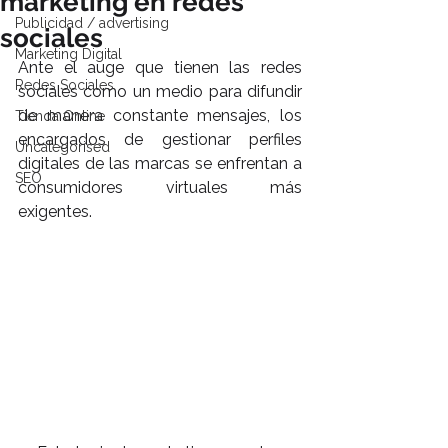
marketing en redes
Publicidad / advertising
sociales
Marketing Digital
Ante el auge que tienen las redes 
Redes Sociales
sociales como un medio para difundir 
de manera constante mensajes, los 
Tienda Online
encargados de gestionar perfiles 
Uncategorised
digitales de las marcas se enfrentan a 
SEO
consumidores virtuales más 
exigentes.