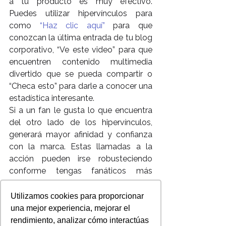
a tu producto es muy efectivo. 
Puedes utilizar hipervínculos para 
como 
“Haz clic aquí”
 para que 
conozcan la última entrada de tu blog 
corporativo, “Ve este video” para que 
encuentren contenido multimedia 
divertido que se pueda compartir o 
“Checa esto” para darle a conocer una 
estadística interesante.
Si a un fan le gusta lo que encuentra 
del otro lado de los hipervínculos, 
generará mayor afinidad y confianza 
con la marca. Estas llamadas a la 
acción pueden irse robusteciendo 
conforme tengas fanáticos más 
comprometidos y pueden irse 
centrando más y más en tus 
Utilizamos cookies para proporcionar
productos y servicios.
una mejor experiencia, mejorar el
Las buenas llamadas a la acción son 
rendimiento, analizar cómo interactúas