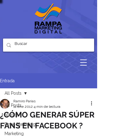
Entrada
All Posts
Ramiro Parias
All Posts
11 ene 2012
4 min de lectura
¿CÓMO GENERAR SÚPER
aliados
FANS EN FACEBOOK ?
Email Marketing
Marketing