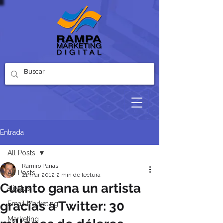
Entrada
All Posts
Ramiro Parias
All Posts
21 mar 2012
2 min de lectura
Cuanto gana un artista
aliados
gracias a Twitter: 30
Email Marketing
Marketing