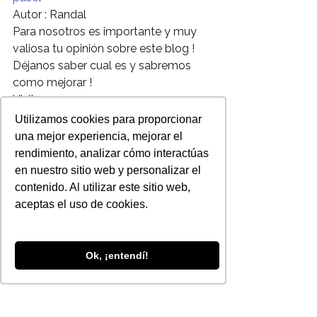
Autor : Randal
Para nosotros es importante y muy 
valiosa tu opinión sobre este blog !
Déjanos saber cual es y sabremos 
como mejorar !
Visitenos en 
: 
http//www.rampapublicidad.com
Utilizamos cookies para proporcionar
Siguenos en 
una mejor experiencia, mejorar el
: 
www.facebook.com/rampapublicida
rendimiento, analizar cómo interactúas
d
en nuestro sitio web y personalizar el
www.twitter.com/@rampapublicidad
contenido. Al utilizar este sitio web,
https://plus.google.com/u/0/101670
aceptas el uso de cookies.
449426393132145/posts
#socialmedia
#Twitter
Ok, ¡entendí!