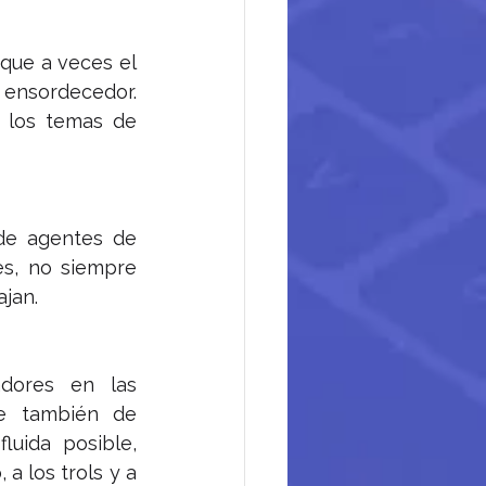
que a veces el 
ensordecedor. 
 los temas de 
e agentes de 
s, no siempre 
ajan.
ores en las 
e también de 
ida posible, 
 los trols y a 