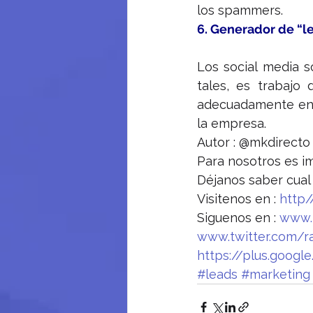
los spammers.
6. Generador de “l
Los social media s
tales, es trabajo
adecuadamente en f
la empresa.
Autor : @mkdirecto
Para nosotros es im
Déjanos saber cual
Visitenos en : 
http
Siguenos en : 
www.
www.twitter.com/r
https://plus.goog
#leads
#marketing