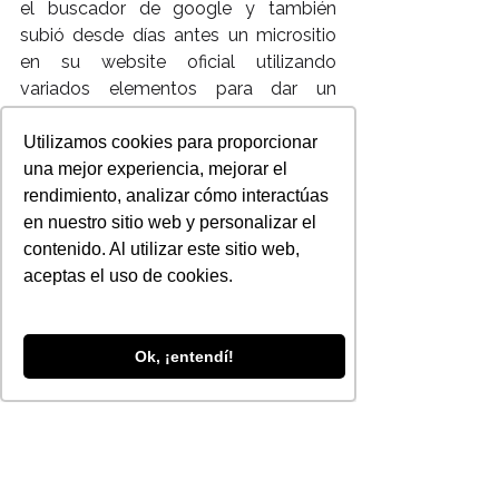
el buscador de google y también 
subió desde días antes un micrositio 
en su website oficial utilizando 
variados elementos para dar un 
adelanto de lo que sería el informe 
(infografías, artículos en el blog, 
Utilizamos cookies para proporcionar
numeralia, etc) incluso el día del 
una mejor experiencia, mejorar el
informe cambió el micrositio y 
rendimiento, analizar cómo interactúas
pudimos ver el stream en vivo del 
en nuestro sitio web y personalizar el
evento y los links completos para 
contenido. Al utilizar este sitio web,
descargar el informe, estadísticas, etc.
aceptas el uso de cookies.
Conclusiones:
 Seguramente viendo la 
infografía que presento a continuación 
verás muchos más detalles de las 
Ok, ¡entendí!
estrategias utilizadas y 
probablemente se te ocurrirán otras 
que pudieron usarse y que faltaron. 
Esa es la idea, aprender de los casos 
reales. De nada nos sirve recitar acá 