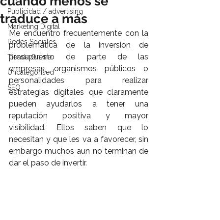
cuando menos se
Publicidad / advertising
traduce a más
Marketing Digital
Me encuentro frecuentemente con la 
Redes Sociales
problemática de la inversión de 
presupuesto de parte de las 
Tienda Online
empresas, organismos públicos o 
Uncategorised
personalidades para realizar 
SEO
estrategias digitales que claramente 
pueden ayudarlos a tener una 
reputación positiva y mayor 
visibilidad. Ellos saben que lo 
necesitan y que les va a favorecer, sin 
embargo muchos aun no terminan de 
dar el paso de invertir.