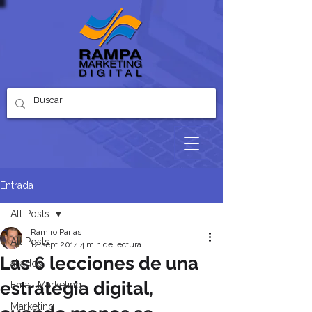
Entrada
All Posts
Ramiro Parias
All Posts
12 sept 2014
4 min de lectura
Las 6 lecciones de una
aliados
estrategia digital,
Email Marketing
Marketing