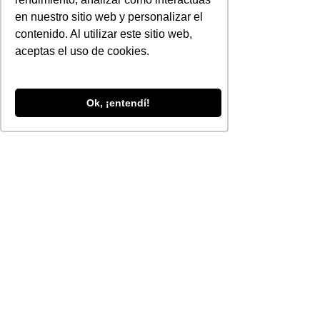
como mejorar !
en nuestro sitio web y personalizar el
Visitenos en 
contenido. Al utilizar este sitio web,
: 
http//www.rampapublicidad.com
aceptas el uso de cookies.
Siguenos en 
: 
www.facebook.com/rampapublicida
d
Ok, ¡entendí!
www.twitter.com/@rampapublicidad
https://plus.google.com/u/0/101670
449426393132145/posts
Ver todo
Entradas recientes