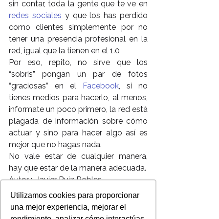
sin contar, toda la gente que te ve en 
redes sociales
 y que los has perdido 
como clientes simplemente por no 
tener una presencia profesional en la 
red, igual que la tienen en el 1.0
Por eso, repito, no sirve que los 
“sobris” pongan un par de fotos 
“graciosas” en el 
Facebook
, si no 
tienes medios para hacerlo, al menos, 
informate un poco primero, la red está 
plagada de información sobre cómo 
actuar y sino para hacer algo así es 
mejor que no hagas nada.
No vale estar de cualquier manera, 
hay que estar de la manera adecuada.
Autor :  Javier Ruiz Robles
Para nosotros es importante y muy 
Utilizamos cookies para proporcionar
valiosa tu opinión sobre este blog !
una mejor experiencia, mejorar el
Déjanos saber cual es y sabremos 
rendimiento, analizar cómo interactúas