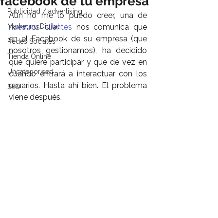
facebook de tu empresa
Publicidad / advertising
Aún no me lo puedo creer, una de 
Marketing Digital
nuestros clientes
 nos comunica que 
en el Facebook de su empresa (que 
Redes Sociales
nosotros gestionamos), ha decidido 
Tienda Online
que quiere participar y que de vez en 
Uncategorised
cuando entrará a interactuar con los 
usuarios. Hasta ahí bien. El problema 
SEO
viene después.