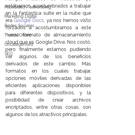
estábamos acostumbrados a trabajar 
Publicidad / advertising
en la fantástica suite en la nube que 
Marketing Digital
era 
Google Docs
, ya nos hemos visto 
Redes Sociales
forzados a acostumbrarnos a este 
nuevo formato de almacenamiento 
Tienda Online
cloud que es Google Drive. Nos costó, 
Uncategorised
pero finalmente estamos pudiendo 
SEO
ver algunos de los beneficios 
derivados de este cambio. Más 
formatos en los cuales trabajar, 
opciones móviles derivadas de las 
eficientes aplicaciones disponibles 
para diferentes dispositivos, y la 
posibilidad de crear archivos 
encriptados, entre otras cosas, son 
algunos de los atractivos principales.