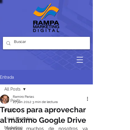
Entrada
All Posts
Ramiro Parias
All Posts
27 jun 2012
3 min de lectura
Trucos para aprovechar
aliados
al máximo Google Drive
Email Marketing
Marketing
Aunque muchos de nosotros ya 