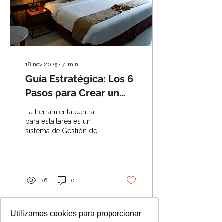
18 nov 2025
∙
7
min
Guía Estratégica: Los 6
Pasos para Crear un
Plan de Fidelización
La herramienta central
Hotelera que Convierta
para esta tarea es un
sistema de Gestión de
Huéspedes en
Relaciones con Clientes
Embajadores de Marca
(CRM).
26
0
Utilizamos cookies para proporcionar