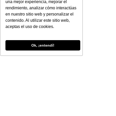
una mejor experiencia, mejorar el
rendimiento, analizar cómo interactúas
en nuestro sitio web y personalizar el
contenido. Al utilizar este sitio web,
aceptas el uso de cookies.
Ok, ¡entendí!
13 nov 2025
∙
4
min
Los Backlinks son caros
o solo para grandes
marcas ¡Mito
En el corazón de la
Desmentido!
optimización para
motores de búsqueda
(SEO) yace un principio
inmutable que Google ha
perfeccionado a lo largo