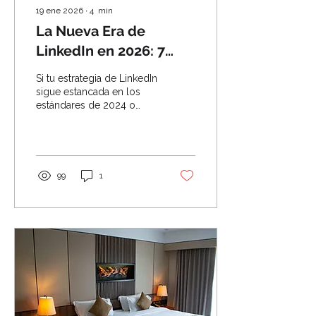
19 ene 2026
∙
4
min
La Nueva Era de
LinkedIn en 2026: 7
Pasos para Triunfar en
Si tu estrategia de LinkedIn
LinkedIn
sigue estancada en los
estándares de 2024 o
2025, estás perdiendo
tracción.
99
1