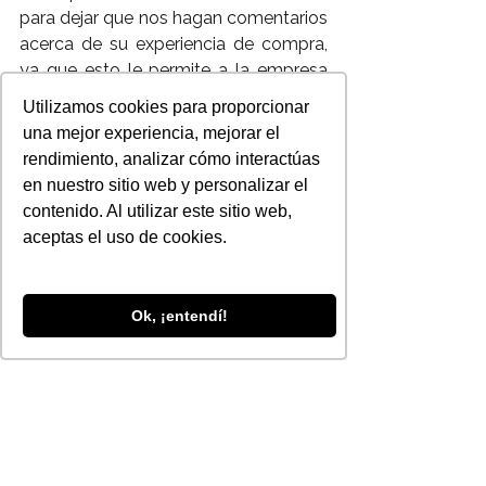
para dejar que nos hagan comentarios 
acerca de su experiencia de compra, 
ya que esto le permite a la empresa 
reflexionar sobre los errores 
Utilizamos cookies para proporcionar
cometidos y cómo podemos 
una mejor experiencia, mejorar el
solucionarlos, de manera que el 
rendimiento, analizar cómo interactúas
cliente se sentirá considerado y 
en nuestro sitio web y personalizar el
volverá para verificar si sus 
contenido. Al utilizar este sitio web,
sugerencias prosperaron, lo que sitúa 
aceptas el uso de cookies.
a la empresa en una posición 
favorable de negocio.
Autor : VueloDigital
Ok, ¡entendí!
Para nosotros es importante y muy 
valiosa tu opinión sobre este blog !
Déjanos saber cual es y sabremos 
como mejorar !
Visitenos en 
: 
http//www.rampapublicidad.com