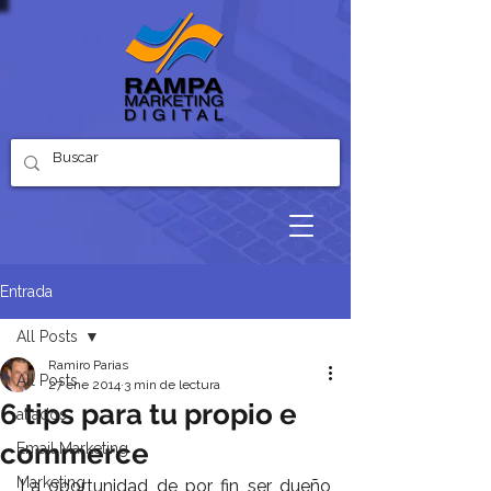
Entrada
All Posts
Ramiro Parias
All Posts
27 ene 2014
3 min de lectura
6 tips para tu propio e
aliados
commerce
Email Marketing
Marketing
La oportunidad de por fin ser dueño 