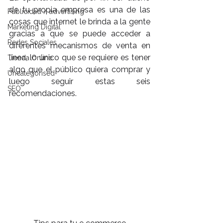
de tu propia empresa es una de las 
Publicidad / advertising
cosas que internet le brinda a la gente 
Marketing Digital
gracias a que se puede acceder a 
Redes Sociales
diferentes mecanismos de venta en 
línea, lo único que se requiere es tener 
Tienda Online
algo que el público quiera comprar y 
Uncategorised
luego seguir estas seis 
SEO
recomendaciones.