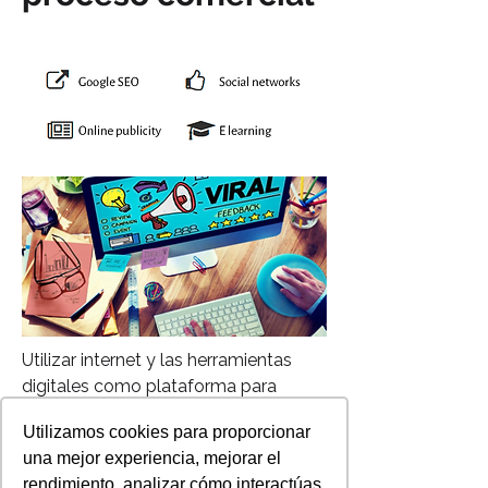
Utilizar internet y las herramientas
digitales como plataforma para
promover un producto, servicio,
Utilizamos cookies para proporcionar
marca, empresa u organización tiene
una mejor experiencia, mejorar el
grandes ventajas:
rendimiento, analizar cómo interactúas