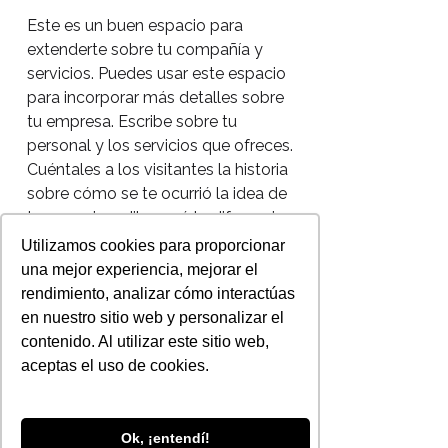
Este es un buen espacio para
extenderte sobre tu compañía y
servicios. Puedes usar este espacio
para incorporar más detalles sobre
tu empresa. Escribe sobre tu
personal y los servicios que ofreces.
Cuéntales a los visitantes la historia
sobre cómo se te ocurrió la idea de
tu negocio y diles qué te diferencia
de tus competidores. Haz que tu
Utilizamos cookies para proporcionar
empresa se destaque y muestra a
una mejor experiencia, mejorar el
tus visitantes quién eres.
rendimiento, analizar cómo interactúas
en nuestro sitio web y personalizar el
contenido. Al utilizar este sitio web,
aceptas el uso de cookies.
Ok, ¡entendí!