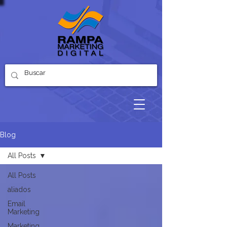
Blog
All Posts
All Posts
aliados
Email
Marketing
Marketing