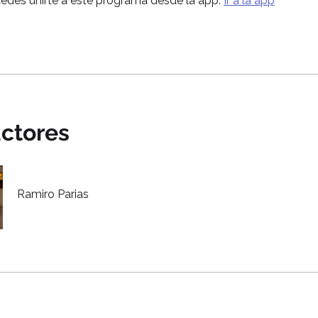
des unirte a este programa desde la app.
Ir a la app
uctores
Ramiro Parias