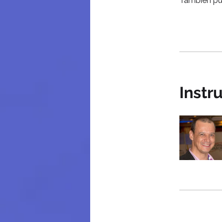
También pue
Instr