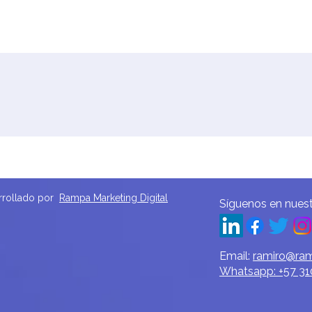
arrollado por
Rampa Marketing Digital
Síguenos en nuest
Email:
ramiro@ra
Whatsapp: +57 31