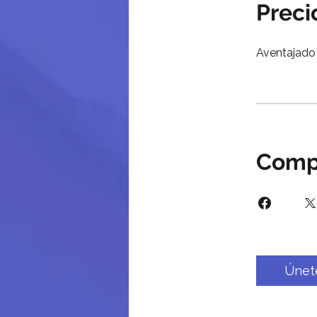
Preci
Aventajado 
Compa
Únet