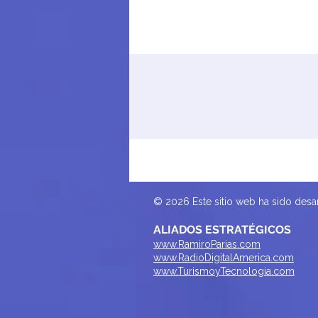
© 2026 Este sitio web ha sido des
ALIADOS ESTRATÉGICOS
www.RamiroParias.com
www.RadioDigitalAmerica.com
www.TurismoyTecnologia.com