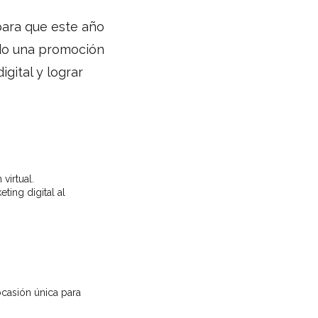
para que este año
ado una promoción
gital y lograr
virtual.
ting digital al
ocasión única para