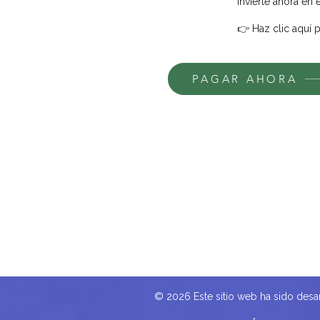
Invierte ahora en 
👉 Haz clic aquí 
PAGAR AHORA
© 2026 Este sitio web ha sido des