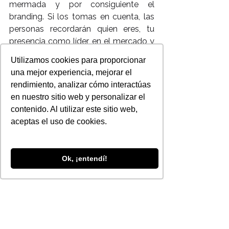
mermada y por consiguiente el 
branding. Si los tomas en cuenta, las 
personas recordarán quien eres, tu 
presencia como líder en el mercado y 
generarás mayor venta.
Utilizamos cookies para proporcionar
Autor :  Rosalit Miranda
una mejor experiencia, mejorar el
Para nosotros es importante y muy 
rendimiento, analizar cómo interactúas
valiosa tu opinión sobre este blog !
en nuestro sitio web y personalizar el
Déjanos saber cual es y sabremos 
contenido. Al utilizar este sitio web,
como mejorar !
aceptas el uso de cookies.
Visitenos en 
: 
http//www.rampapublicidad.com
Siguenos en 
Ok, ¡entendí!
: 
www.facebook.com/rampapublicida
d
www.twitter.com/rampapublicidad
https://plus.google.com/+Rampapub
licidad/posts
#confianza
#digital
#socialmedia