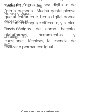
cualquier forma ya sea digital o de 
Publicidad / advertising
forma personal. Mucha gente piensa 
Marketing Digital
que al entrar en el tema digital podría 
Redes Sociales
ser con un lenguaje diferente, y si bien 
hay códigos de cómo hacerlo, 
Tienda Online
plataformas, herramientas y 
Uncategorised
cuestiones técnicas, la esencia de 
SEO
realizarlo permanece igual.