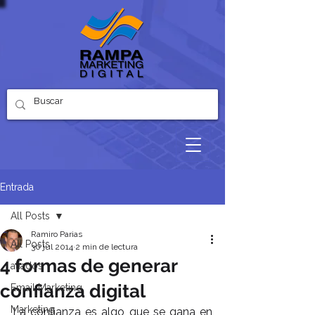
Entrada
All Posts
Ramiro Parias
All Posts
30 jul 2014
2 min de lectura
4 formas de generar
aliados
confianza digital
Email Marketing
Marketing
La confianza es algo que se gana en 