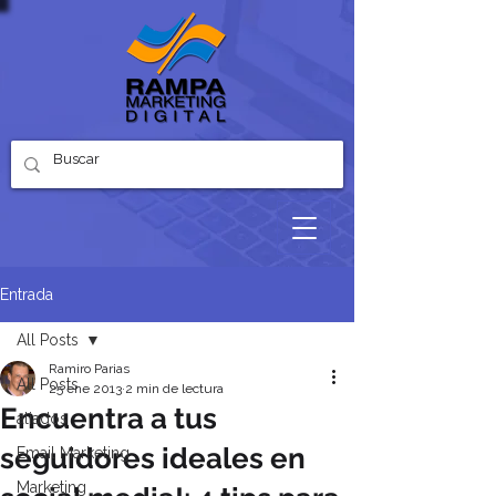
Entrada
All Posts
Ramiro Parias
All Posts
25 ene 2013
2 min de lectura
Encuentra a tus
aliados
seguidores ideales en
Email Marketing
Marketing