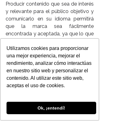
Producir contenido que sea de interés 
y relevante para el público objetivo y 
comunicarlo en su idioma permitirá 
que la marca sea fácilmente 
encontrada y aceptada, ya que lo que 
los usuarios buscan es relacionarse 
con una marca cercana que realmente 
Utilizamos cookies para proporcionar
los entiende y los involucra.
una mejor experiencia, mejorar el
Autor: Fernanda Gonzalez
rendimiento, analizar cómo interactúas
Para nosotros es importante y muy 
en nuestro sitio web y personalizar el
valiosa tu opinión sobre este blog !
contenido. Al utilizar este sitio web,
Déjanos saber cual es y sabremos 
aceptas el uso de cookies.
como mejorar !
Visitenos en 
: 
http//www.rampapublicidad.com
Ok, ¡entendí!
Siguenos en 
: 
www.facebook.com/rampapublicida
d
www.twitter.com/@rampapublicidad