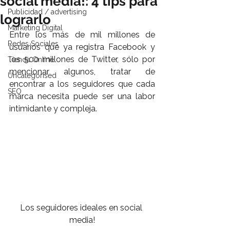
social media!: 4 tips para
Publicidad / advertising
lograrlo
Marketing Digital
Entre los más de mil millones de 
Redes Sociales
usuarios que ya registra Facebook y 
los 500 millones de Twitter, sólo por 
Tienda Online
mencionar algunos, tratar de 
Uncategorised
encontrar a los seguidores que cada 
SEO
marca necesita puede ser una labor 
intimidante y compleja.
Los seguidores ideales en social 
media!