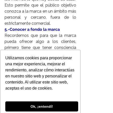
Esto permite que el público objetivo 
conozca a la marca en un ámbito más 
personal y cercano, fuera de lo 
estrictamente comercial.
5.-Conocer a fondo la marca
Recordemos que para que la marca 
pueda ofrecer algo a los clientes, 
primero tiene que tener consciencia 
de lo que es, sus atributos, debilidades 
Utilizamos cookies para proporcionar
y errores, para que así pueda ser lo 
una mejor experiencia, mejorar el
más transparente posible con el 
rendimiento, analizar cómo interactúas
consumidor y ganar su confianza.
en nuestro sitio web y personalizar el
 Autor: Fernanda Gonzalez
contenido. Al utilizar este sitio web,
Para nosotros es importante y muy 
aceptas el uso de cookies.
valiosa tu opinión sobre este blog !
Déjanos saber cual es y sabremos 
como mejorar !
Ok, ¡entendí!
Visitenos en 