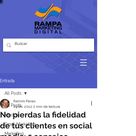
Entrada
All Posts
Ramiro Parias
All Posts
24 dic 2012
2 min de lectura
No pierdas la fidelidad
aliados
de tus clientes en social
Email Marketing
Marketing