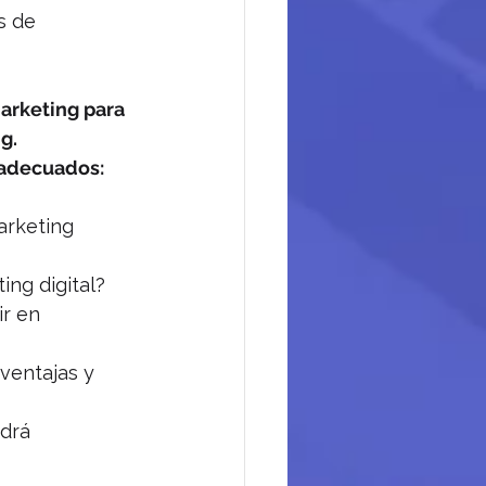
s de 
arketing para 
g.
 adecuados:
arketing 
ing digital?
r en 
ventajas y 
drá 