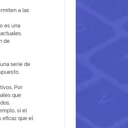
rmiten a las 
o es una 
actuales.
n de 
una serie de 
upuesto.
ivos. Por 
nales que 
ados.
mplo, si el 
 eficaz que el 