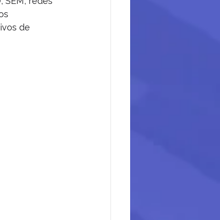
, SEM, redes 
os 
ivos de 