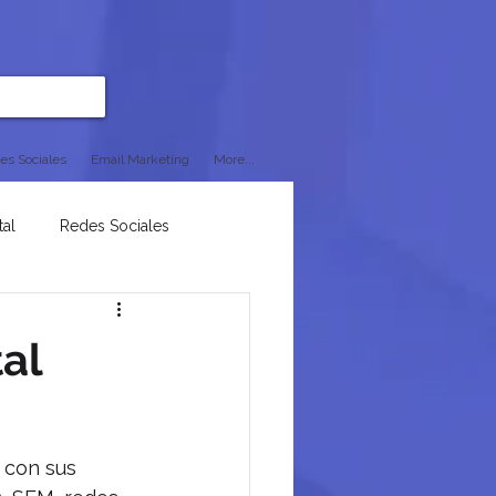
es Sociales
Email Marketing
More...
tal
Redes Sociales
al
 con sus 