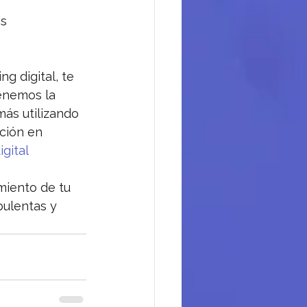
s 
g digital, te 
enemos la 
ás utilizando 
ción en 
gital
miento de tu 
bulentas y 