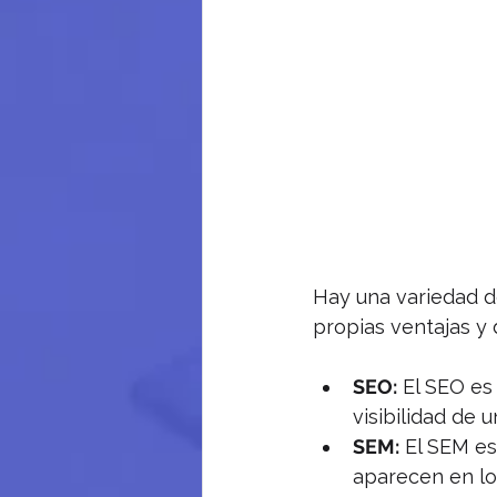
Hay una variedad de
propias ventajas y
SEO:
 El SEO es
visibilidad de 
SEM:
 El SEM es
aparecen en lo