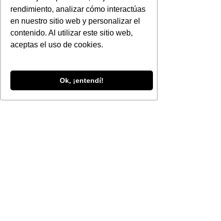
conviene que te asocien, y entonces 
rendimiento, analizar cómo interactúas
tener mejor receptividad cuando 
en nuestro sitio web y personalizar el
vayas directo al grano, sobre lo que 
contenido. Al utilizar este sitio web,
buscas promocionar.
aceptas el uso de cookies.
Autor : Ricardo Villanueva
Para nosotros es importante y muy 
valiosa tu opinión sobre este blog !
Ok, ¡entendí!
Déjanos saber cual es y sabremos 
como mejorar !
Visitenos en 
: 
http//www.rampapublicidad.com
Siguenos en 
: 
www.facebook.com/rampapublicida
d
www.twitter.com/@rampapublicidad
https://plus.google.com/u/0/101670
449426393132145/posts
#contenido
#marca
#redessociales