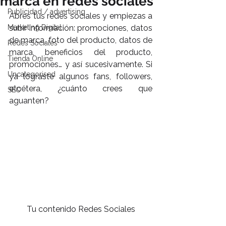
marca en redes sociales
Publicidad / advertising
Abres tus redes sociales y empiezas a 
Marketing Digital
subir información: promociones, datos 
de marca, foto del producto, datos de 
Redes Sociales
marca, beneficios del producto, 
Tienda Online
promociones… y así sucesivamente. Si 
Uncategorised
ya lograste algunos fans, followers, 
etcétera, ¿cuánto crees que 
SEO
aguanten?
Tu contenido Redes Sociales