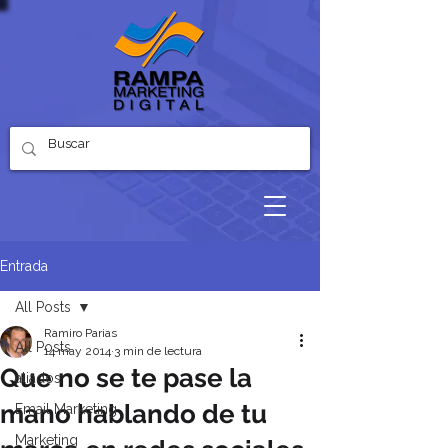
Entrada
All Posts
Ramiro Parias
All Posts
14 may 2014
3 min de lectura
Que no se te pase la
aliados
mano hablando de tu
Email Marketing
Marketing