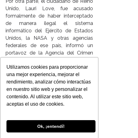
Por otra parte, el ciudadano de Reino 
Unido, Lauri Love, fue acusado 
formalmente de haber interceptado 
de manera ilegal el sistema 
informático del Ejército de Estados 
Unidos, la NASA y otras agencias 
federales de ese país, informó un 
portavoz de la Agencia del Crimen 
Nacional (NCA) británica.
Utilizamos cookies para proporcionar
Love fue puesto en libertad bajo 
una mejor experiencia, mejorar el
fianza hasta el próximo febrero, tras 
rendimiento, analizar cómo interactúas
ser arrestado en virtud de la llamada 
en nuestro sitio web y personalizar el
Ley de Abusos Informáticos (CMA, en 
contenido. Al utilizar este sitio web,
inglés), la cual permite que un 
aceptas el uso de cookies.
individuo pueda ser detenido por 
lanzar ataques desde Reino Unido 
contra computadoras de cualquier 
parte del mundo.
Ok, ¡entendí!
Esto nos demuestra que aunque el 