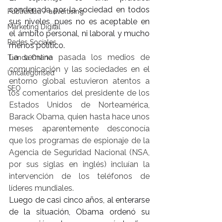
condenada por la sociedad en todos 
Publicidad / advertising
sus niveles, pues no es aceptable en 
Marketing Digital
el ámbito personal, ni laboral y mucho 
Redes Sociales
menos político.
La semana pasada los medios de 
Tienda Online
comunicación y las sociedades en el 
Uncategorised
entorno global estuvieron atentos a 
SEO
los comentarios del presidente de los 
Estados Unidos de Norteamérica, 
Barack Obama, quien hasta hace unos 
meses aparentemente desconocía 
que los programas de espionaje de la 
Agencia de Seguridad Nacional (NSA, 
por sus siglas en inglés) incluían la 
intervención de los teléfonos de 
líderes mundiales.
Luego de casi cinco años, al enterarse 
de la situación, Obama ordenó su 