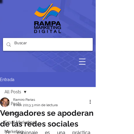
Entrada
All Posts
Ramiro Parias
All Posts
6 nov 2013
3 min de lectura
Vengadores se apoderan
aliados
de las redes sociales
Email Marketing
Marketing
El espionaje es una práctica 