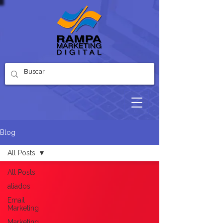
Blog
All Posts
All Posts
aliados
Email
Marketing
Marketing