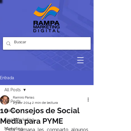
Entrada
All Posts
Ramiro Parias
All Posts
23 abr 2014
2 min de lectura
10 Consejos de Social
aliados
Media para PYME
Email Marketing
Marketing
Esta semana les comparto algunos 