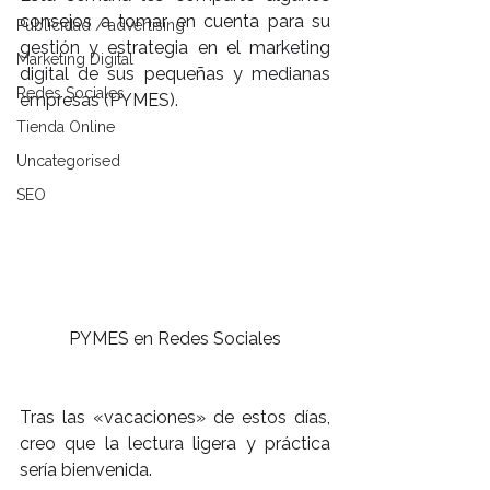
consejos a tomar en cuenta para su 
Publicidad / advertising
gestión y estrategia en el marketing 
Marketing Digital
digital de sus pequeñas y medianas 
Redes Sociales
empresas (PYMES).
Tienda Online
Uncategorised
SEO
PYMES en Redes Sociales
Tras las «vacaciones» de estos días, 
creo que la lectura ligera y práctica 
sería bienvenida.