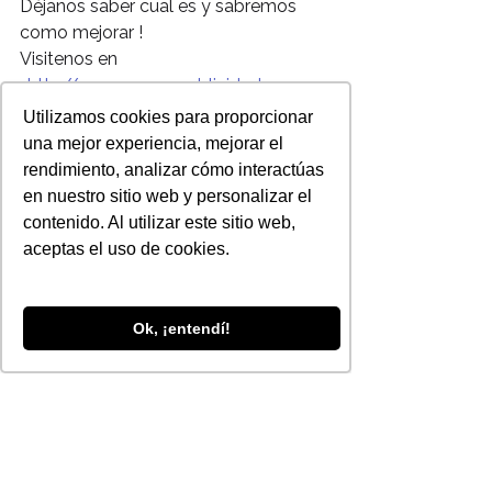
Déjanos saber cual es y sabremos 
como mejorar !
Visitenos en 
: 
http//www.rampapublicidad.com
Siguenos en 
Utilizamos cookies para proporcionar
: 
www.facebook.com/rampapublicida
una mejor experiencia, mejorar el
d
rendimiento, analizar cómo interactúas
www.twitter.com/@rampapublicidad
en nuestro sitio web y personalizar el
https://plus.google.com/u/0/101670
contenido. Al utilizar este sitio web,
449426393132145/posts
aceptas el uso de cookies.
#empresas
#PYMES
#redessociales
Ok, ¡entendí!
Ver todo
Entradas recientes