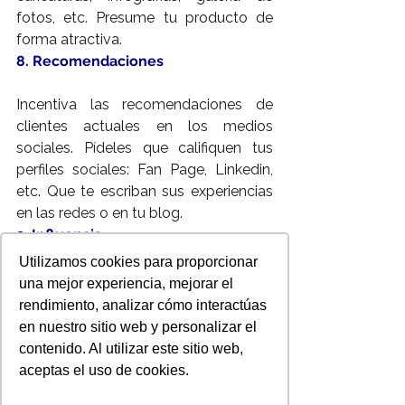
fotos, etc. Presume tu producto de 
forma atractiva.
8. Recomendaciones
Incentiva las recomendaciones de 
clientes actuales en los medios 
sociales. Pídeles que califiquen tus 
perfiles sociales: Fan Page, Linkedin, 
etc. Que te escriban sus experiencias 
en las redes o en tu blog.
9. Influencia
Utilizamos cookies para proporcionar
Evidentemente la influencia de tus 
una mejor experiencia, mejorar el
medios sociales será un indicador de 
rendimiento, analizar cómo interactúas
confianza para tu negocios, es como 
en nuestro sitio web y personalizar el
cuando buscamos un buen lugar para 
contenido. Al utilizar este sitio web,
comer “tacos” y vemos un local lleno, 
aceptas el uso de cookies.
lo primero que pensamos es que “han 