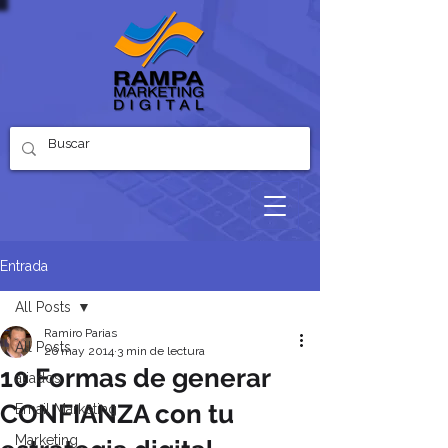
Entrada
All Posts
Ramiro Parias
All Posts
26 may 2014
3 min de lectura
10 Formas de generar
aliados
CONFIANZA con tu
Email Marketing
Marketing