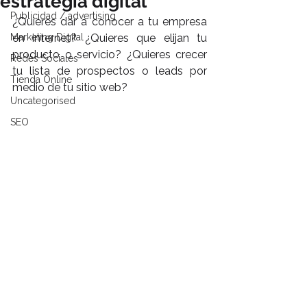
estrategia digital
Publicidad / advertising
¿Quieres dar a conocer a tu empresa 
Marketing Digital
en internet? ¿Quieres que elijan tu 
producto o servicio? ¿Quieres crecer 
Redes Sociales
tu lista de prospectos o leads por 
Tienda Online
medio de tu sitio web?
Uncategorised
SEO