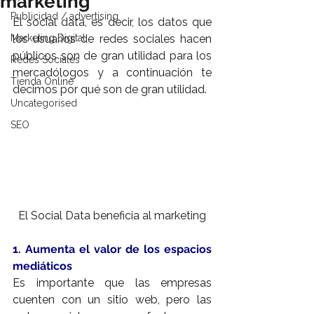
marketing
Publicidad / advertising
El social data, es decir, los datos que 
Marketing Digital
los usuarios de redes sociales hacen 
públicos son de gran utilidad para los 
Redes Sociales
mercadólogos y a continuación te 
Tienda Online
decimos por qué son de gran utilidad.
Uncategorised
SEO
El Social Data beneficia al marketing
1. Aumenta el valor de los espacios 
mediáticos
Es importante que las empresas 
cuenten con un sitio web, pero las 