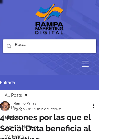
Entrada
All Posts
Ramiro Parias
All Posts
25 ago 2014
1 min de lectura
4 razones por las que el
aliados
Social Data beneficia al
Email Marketing
Marketing