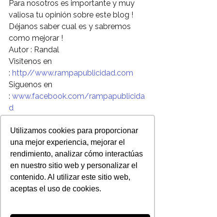
Para nosotros es importante y muy 
valiosa tu opinión sobre este blog !
Déjanos saber cual es y sabremos 
como mejorar !
Autor : Randal
Visitenos en 
: 
http//www.rampapublicidad.com
Siguenos en 
: 
www.facebook.com/rampapublicida
d
www.twitter.com/@rampapublicidad
https://plus.google.com/u/0/101670
Utilizamos cookies para proporcionar
449426393132145/posts
una mejor experiencia, mejorar el
rendimiento, analizar cómo interactúas
en nuestro sitio web y personalizar el
contenido. Al utilizar este sitio web,
aceptas el uso de cookies.