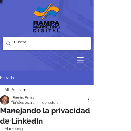
Entrada
All Posts
Ramiro Parias
All Posts
14 sept 2011
1 min de lectura
Manejando la privacidad
aliados
de LinkedIn
Email Marketing
Marketing