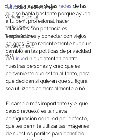
LinkedIn
 es una de las 
redes
 de las 
Publicidad / advertising
que se habla bastante porque ayuda 
Marketing Digital
a tu perfil profesional, hacer 
Redes Sociales
relaciones con potenciales 
empleadores y conectar con viejos 
Tienda Online
colegas. Pero recientemente hubo un 
Uncategorised
cambió en las políticas de privacidad 
SEO
de 
LinkedIn
 que atentan contra 
nuestras personas y creo que es 
conveniente que estén al tanto, para 
que decidan si quieren que su figura 
sea utilizada comercialmente o nó.
El cambio más importante (y el que 
causó revuelo) es la nueva 
configuración de la red por defecto, 
que les permite utilizar las imágenes 
de nuestros perfiles para beneficio 