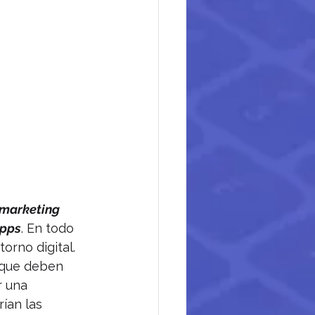
marketing
pps
. En todo 
orno digital.
 que deben 
r una 
ían las 