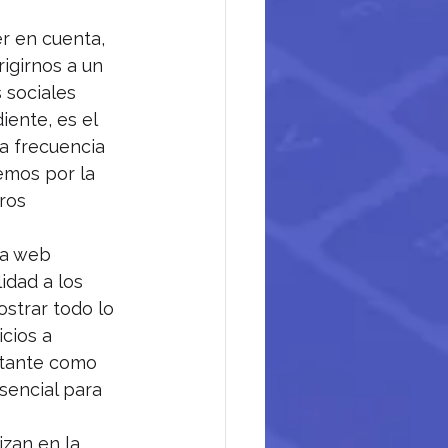
r en cuenta, 
girnos a un 
 sociales 
ente, es el 
a frecuencia 
emos por la 
ros 
na web 
idad a los 
strar todo lo 
cios a 
rtante como 
sencial para 
izan en la 