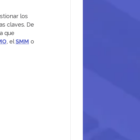
tionar los 
as claves. De 
a que 
MO
, el 
SMM
 o 