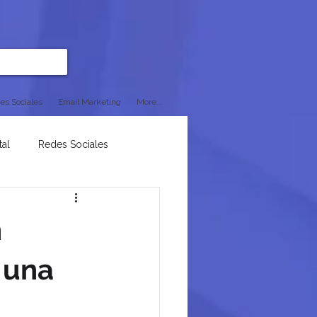
es Sociales
Email Marketing
More...
tal
Redes Sociales
n
 una