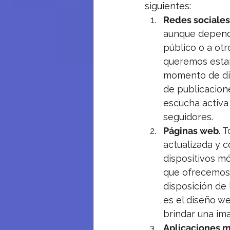
siguientes:
Redes sociales
aunque dependi
público o a otr
queremos estar
momento de dis
de publicacione
escucha activa
seguidores.
Páginas web
. 
actualizada y c
dispositivos mó
que ofrecemos,
disposición de
es el diseño we
brindar una im
Aplicaciones m