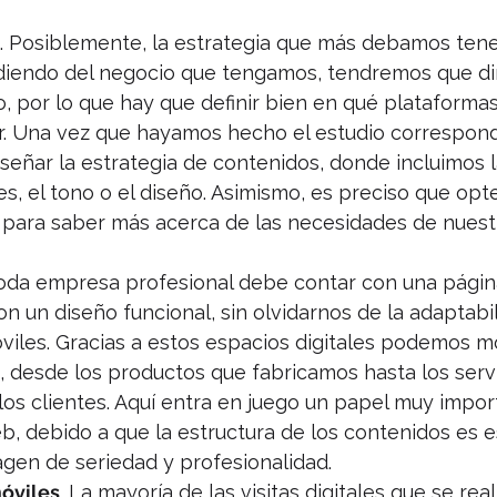
. Posiblemente, la estrategia que más debamos tene
endo del negocio que tengamos, tendremos que diri
o, por lo que hay que definir bien en qué plataformas
. Una vez que hayamos hecho el estudio correspondi
eñar la estrategia de contenidos, donde incluimos l
s, el tono o el diseño. Asimismo, es preciso que opt
 para saber más acerca de las necesidades de nuest
Toda empresa profesional debe contar con una pági
on un diseño funcional, sin olvidarnos de la adaptabil
viles. Gracias a estos espacios digitales podemos mo
 desde los productos que fabricamos hasta los servi
 los clientes. Aquí entra en juego un papel muy impo
b, debido a que la estructura de los contenidos es e
agen de seriedad y profesionalidad.
óviles
. La mayoría de las visitas digitales que se real