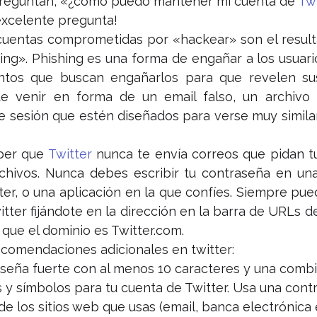
preguntan, «¿cómo puedo mantener mi cuenta de 
Twi
excelente pregunta!
cuentas comprometidas por «hackear» son el resulta
ng». Phishing es una forma de engañar a los usuari
ntos que buscan engañarlos para que revelen sus
 venir en forma de un email falso, un archivo 
de sesión que estén diseñados para verse muy similar
er que 
Twitter
 nunca te envía correos que pidan t
chivos. Nunca debes escribir tu contraseña en una
er, o una aplicación en la que confíes. Siempre pue
tter fijándote en la dirección en la barra de URLs de
que el dominio es Twitter.com.
ecomendaciones adicionales en twitter:
seña fuerte con al menos 10 caracteres y una combi
s y símbolos para tu cuenta de Twitter. Usa una cont
e los sitios web que usas (email, banca electrónica e