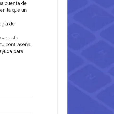
na cuenta de 
n la que un 
ogía de 
cer esto 
 tu contraseña.
 ayuda para 