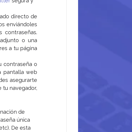
tter
 segura y 
do directo de 
os enviándoles 
 contraseñas. 
adjunto o una 
es a tu página 
u contraseña o 
 pantalla web 
des asegurarte 
 tu navegador, 
nación de 
raseña única 
tc). De esta 