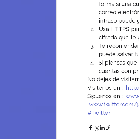
forma si una c
correo electró
intruso puede 
Usa HTTPS para
cifrado que te
Te recomendamo
puede salvar tu
Si piensas que 
cuentas compr
No dejes de visitar
Visitenos en :  
http
Siguenos en :  
www.
www.twitter.com/
#Twitter