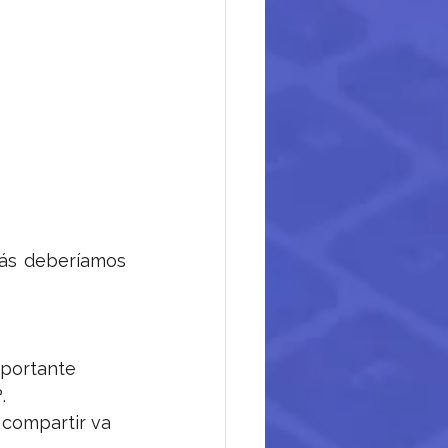
ás deberíamos 
mportante 
.
 compartir va 