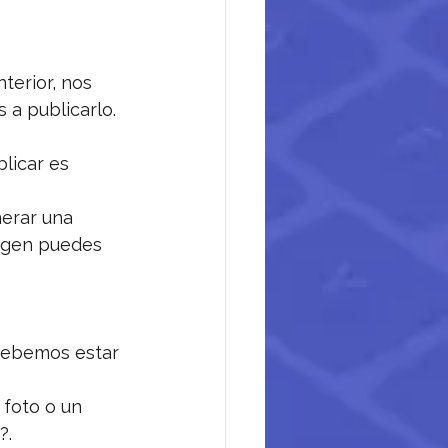
erior, nos 
 a publicarlo. 
licar es 
nerar una 
magen puedes 
 debemos estar 
 foto o un 
?.