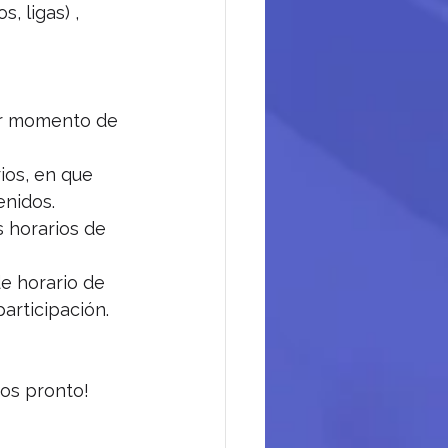
 ligas) , 
jor momento de 
ios, en que 
enidos.
s horarios de 
e horario de 
articipación.
mos pronto!