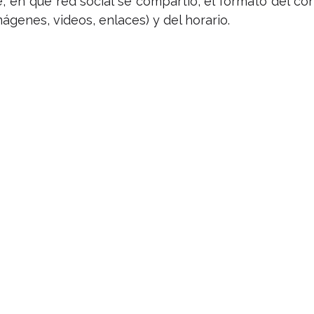
, en qué red social se compartió, el formato del con
genes, videos, enlaces) y del horario.